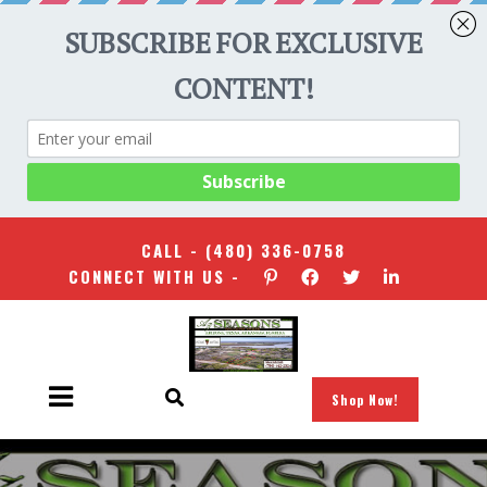
CALL -
(480) 336-0758
CONNECT WITH US -
Shop Now!