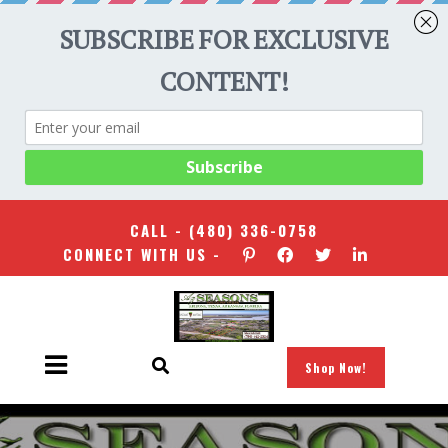
CALL -
(480) 336-0758
CONNECT WITH US -
Shop Now!