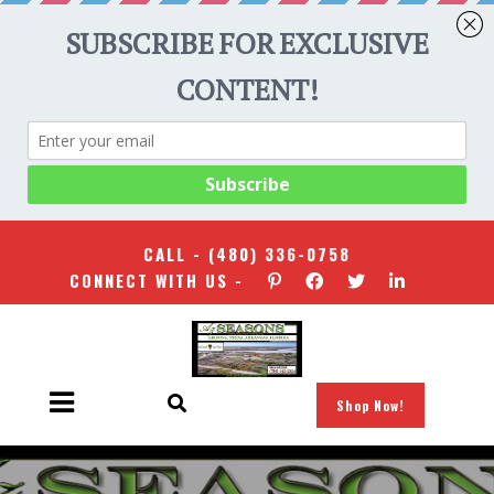
CALL -
(480) 336-0758
CONNECT WITH US -
Shop Now!