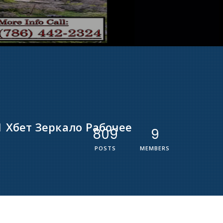
1 Хбет Зеркало Рабочее
809
9
POSTS
MEMBERS