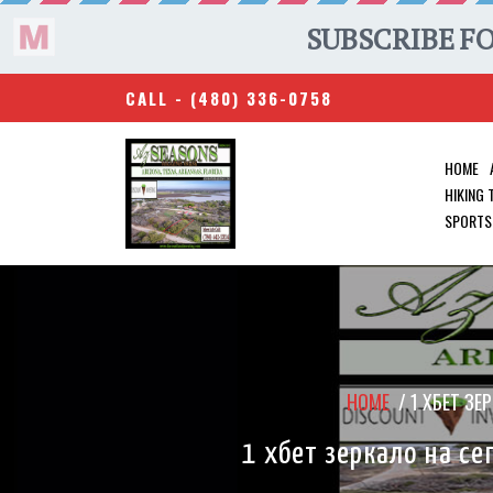
CALL -
(480) 336-0758
HOME
HIKING
SPORTS
HOME
/
1 ХБЕТ ЗЕ
1 хбет зеркало на се