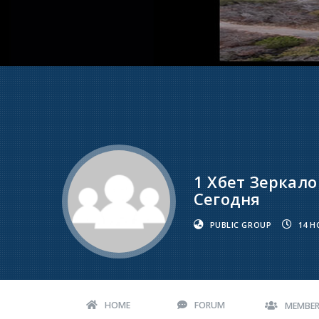
1 Хбет Зеркало
Сегодня
PUBLIC GROUP
14 H
HOME
FORUM
MEMBE