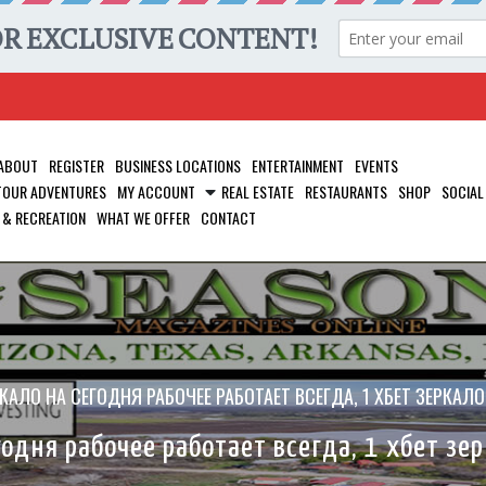
ABOUT
REGISTER
BUSINESS LOCATIONS
ENTERTAINMENT
EVENTS
 TOUR ADVENTURES
MY ACCOUNT
REAL ESTATE
RESTAURANTS
SHOP
SOCIAL
 & RECREATION
WHAT WE OFFER
CONTACT
РКАЛО НА СЕГОДНЯ РАБОЧЕЕ РАБОТАЕТ ВСЕГДА, 1 ХБЕТ ЗЕРКАЛ
годня рабочее работает всегда, 1 хбет зе