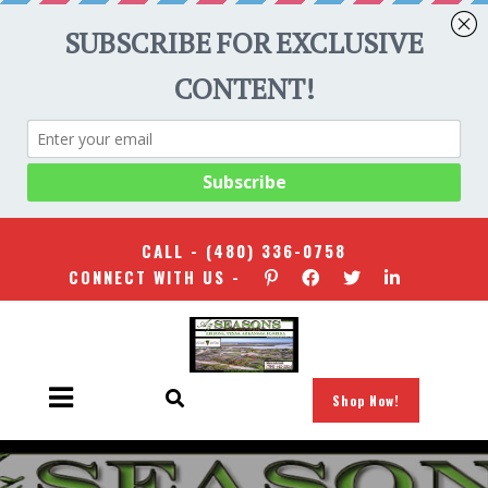
CALL -
(480) 336-0758
CONNECT WITH US -
Shop Now!