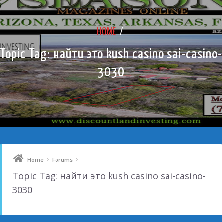
HOME
/
Topic Tag: найти это kush casino sai-casino-
3030
›
›
Home
Forums
Topic Tag: найти это kush casino sai-casino-
3030