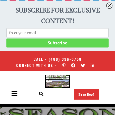
CALL -
(480) 336-0758
CONNECT WITH US -
Shop Now!