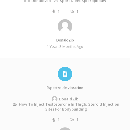
Sport Dieet Spieropbouw
DonaldZib
1
1
DonaldZib
1 Year, 3 Months Ago
Espectro de vibracion
DonaldZib
How To Inject Testosterone In Thigh, Steroid Injection
Sites For Bodybuilding
1
1