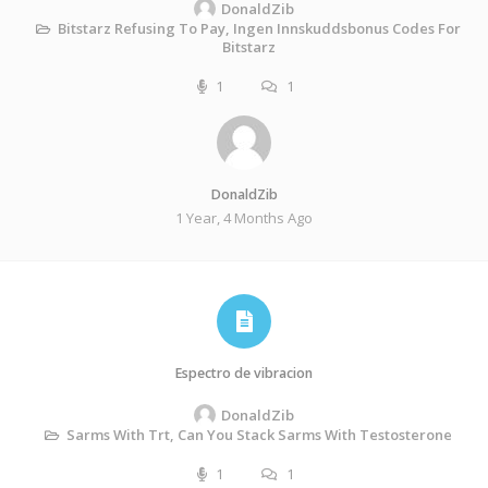
DonaldZib
Bitstarz Refusing To Pay, Ingen Innskuddsbonus Codes For
Bitstarz
1
1
DonaldZib
1 Year, 4 Months Ago
Espectro de vibracion
DonaldZib
Sarms With Trt, Can You Stack Sarms With Testosterone
1
1