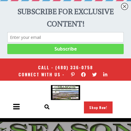
CALL -
(480) 336-0758
CONNECT WITH US -
Shop Now!