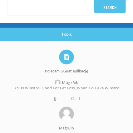
Topic
Polecam GGBet aplikację
MagrBib
Is Winstrol Good For Fat Loss, When To Take Winstrol
1
1
MagrBib