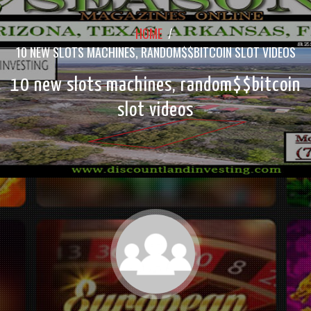
HOME
/
10 NEW SLOTS MACHINES, RANDOM$$BITCOIN SLOT VIDEOS
10 new slots machines, random$$bitcoin
slot videos