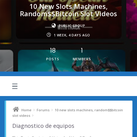
10 New Slots Machines,
Random$$bitcoin Slot Videos
PUBLIC GROUP
1 WEEK, 4 DAYS AGO
18
1
POSTS
MEMBERS
›
›
Home
Forums
10 new slots machines, random$$bitcoin
›
slot videos
Diagnostico de equipos