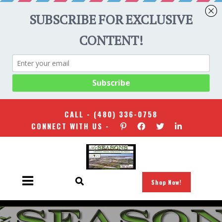
CALL -
(480) 336-0758
CONNECT WITH US -
Shop Now!