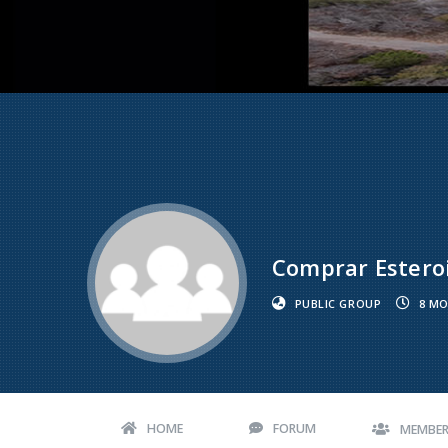
Comprar Estero
PUBLIC GROUP
8 MO
HOME
FORUM
MEMBE