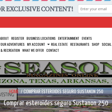
ABOUT
REGISTER
BUSINESS LOCATIONS
ENTERTAINMENT
EVENTS
 TOUR ADVENTURES
MY ACCOUNT
REAL ESTATE
RESTAURANTS
SHOP
SOCIAL
 & RECREATION
WHAT WE OFFER
CONTACT
HOME
/
COMPRAR ESTEROIDES SEGURO SUSTANON 250
Comprar esteroides seguro Sustanon 250