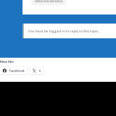
VIBRACION MECANICA
You must be logged in to reply to this topic.
Share this:
Facebook
X