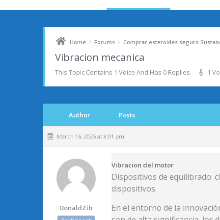
›
›
Home
Forums
Comprar esteroides seguro Sustan
Vibracion mecanica
This Topic Contains 1 Voice And Has 0 Replies.
1 Vo
Author
Posts
March 16, 2025 at 8:01 pm
Vibracion del motor
Dispositivos de equilibrado: c
dispositivos.
En el entorno de la innovació
DonaldZib
son de alta significancia, los 