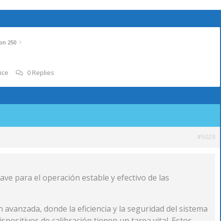
›
on 250
ice
0 Replies
#5029
lave para el operación estable y efectivo de las
n avanzada, donde la eficiencia y la seguridad del sistema
dispositivos de calibración tienen un tarea vital. Estos