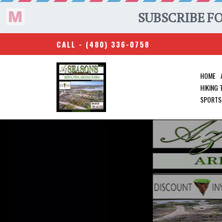
CALL -
(480) 336-0758
HOME
HIKING
SPORTS