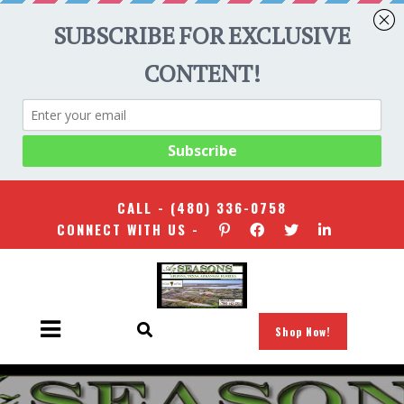
CALL -
(480) 336-0758
CONNECT WITH US -
Shop Now!