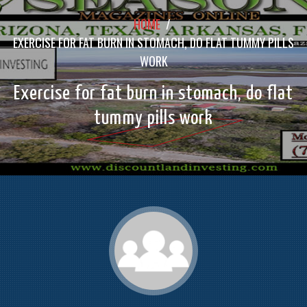
HOME
/
EXERCISE FOR FAT BURN IN STOMACH, DO FLAT TUMMY PILLS
WORK
Exercise for fat burn in stomach, do flat
tummy pills work