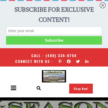
CALL -
(480) 336-0758
CONNECT WITH US -
Shop Now!