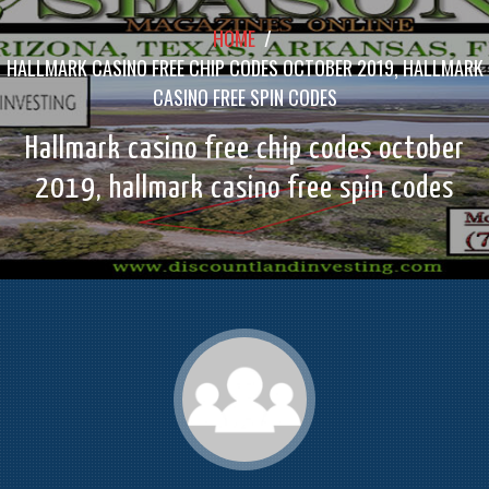
HOME
/
HALLMARK CASINO FREE CHIP CODES OCTOBER 2019, HALLMARK
CASINO FREE SPIN CODES
Hallmark casino free chip codes october
2019, hallmark casino free spin codes