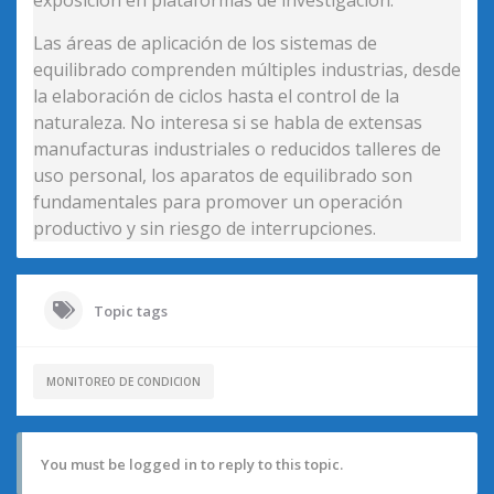
exposición en plataformas de investigación.
Las áreas de aplicación de los sistemas de
equilibrado comprenden múltiples industrias, desde
la elaboración de ciclos hasta el control de la
naturaleza. No interesa si se habla de extensas
manufacturas industriales o reducidos talleres de
uso personal, los aparatos de equilibrado son
fundamentales para promover un operación
productivo y sin riesgo de interrupciones.
Topic tags
MONITOREO DE CONDICION
You must be logged in to reply to this topic.