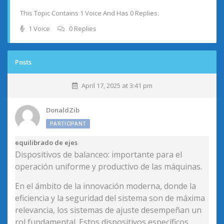
This Topic Contains 1 Voice And Has 0 Replies.
1 Voice
0 Replies
Posts
April 17, 2025 at 3:41 pm
DonaldZib
PARTICIPANT
equilibrado de ejes
Dispositivos de balanceo: importante para el
operación uniforme y productivo de las máquinas.
En el ámbito de la innovación moderna, donde la
eficiencia y la seguridad del sistema son de máxima
relevancia, los sistemas de ajuste desempeñan un
rol fundamental. Estos dispositivos específicos