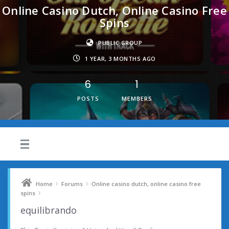
Online Casino Dutch, Online Casino Free
Spins
PUBLIC GROUP
1 YEAR, 3 MONTHS AGO
6
1
POSTS
MEMBERS
›
›
Home
Forums
Online casino dutch, online casino free
›
spins
equilibrando