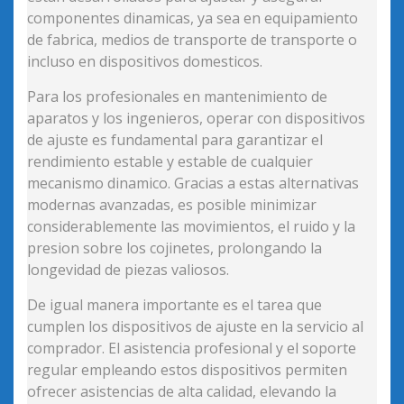
componentes dinamicas, ya sea en equipamiento
de fabrica, medios de transporte de transporte o
incluso en dispositivos domesticos.
Para los profesionales en mantenimiento de
aparatos y los ingenieros, operar con dispositivos
de ajuste es fundamental para garantizar el
rendimiento estable y estable de cualquier
mecanismo dinamico. Gracias a estas alternativas
modernas avanzadas, es posible minimizar
considerablemente las movimientos, el ruido y la
presion sobre los cojinetes, prolongando la
longevidad de piezas valiosos.
De igual manera importante es el tarea que
cumplen los dispositivos de ajuste en la servicio al
comprador. El asistencia profesional y el soporte
regular empleando estos dispositivos permiten
ofrecer asistencias de alta calidad, elevando la