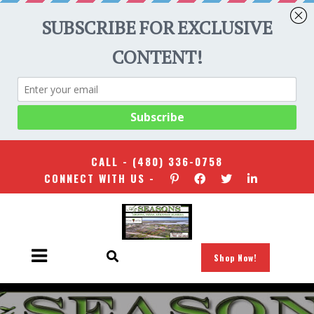
CALL -
(480) 336-0758
CONNECT WITH US -
Shop Now!