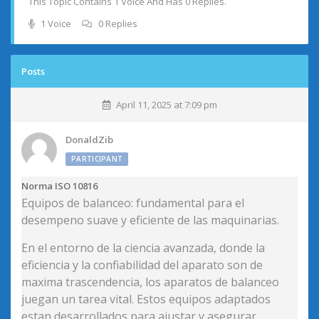
This Topic Contains 1 Voice And Has 0 Replies.
1 Voice
0 Replies
Posts
April 11, 2025 at 7:09 pm
DonaldZib
PARTICIPANT
Norma ISO 10816
Equipos de balanceo: fundamental para el
desempeno suave y eficiente de las maquinarias.
En el entorno de la ciencia avanzada, donde la
eficiencia y la confiabilidad del aparato son de
maxima trascendencia, los aparatos de balanceo
juegan un tarea vital. Estos equipos adaptados
estan desarrollados para ajustar y asegurar