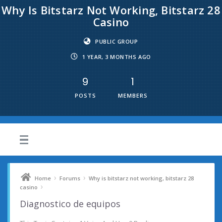
Why Is Bitstarz Not Working, Bitstarz 28
Casino
PUBLIC GROUP
1 YEAR, 3 MONTHS AGO
9
1
POSTS
MEMBERS
›
›
Home
Forums
Why is bitstarz not working, bitstarz 28
›
casino
Diagnostico de equipos