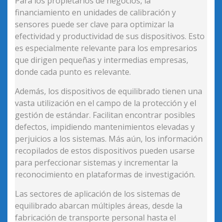
Para los propietarios de negocios, la
financiamiento en unidades de calibración y
sensores puede ser clave para optimizar la
efectividad y productividad de sus dispositivos. Esto
es especialmente relevante para los empresarios
que dirigen pequeñas y intermedias empresas,
donde cada punto es relevante.
Además, los dispositivos de equilibrado tienen una
vasta utilización en el campo de la protección y el
gestión de estándar. Facilitan encontrar posibles
defectos, impidiendo mantenimientos elevadas y
perjuicios a los sistemas. Más aún, los información
recopilados de estos dispositivos pueden usarse
para perfeccionar sistemas y incrementar la
reconocimiento en plataformas de investigación.
Las sectores de aplicación de los sistemas de
equilibrado abarcan múltiples áreas, desde la
fabricación de transporte personal hasta el