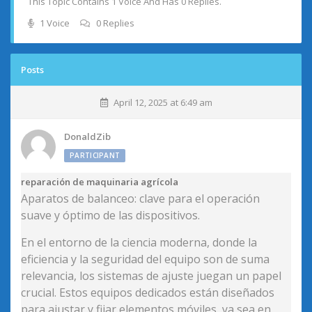
This Topic Contains 1 Voice And Has 0 Replies.
1 Voice
0 Replies
Posts
April 12, 2025 at 6:49 am
DonaldZib
PARTICIPANT
reparación de maquinaria agrícola
Aparatos de balanceo: clave para el operación
suave y óptimo de las dispositivos.
En el entorno de la ciencia moderna, donde la
eficiencia y la seguridad del equipo son de suma
relevancia, los sistemas de ajuste juegan un papel
crucial. Estos equipos dedicados están diseñados
para ajustar y fijar elementos móviles, ya sea en