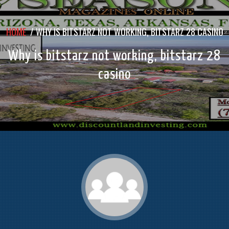
HOME
/
WHY IS BITSTARZ NOT WORKING, BITSTARZ 28 CASINO
Why is bitstarz not working, bitstarz 28
casino