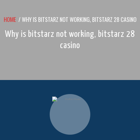
HOME
/
WHY IS BITSTARZ NOT WORKING, BITSTARZ 28 CASINO
Why is bitstarz not working, bitstarz 28
casino