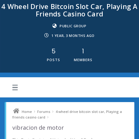
4 Wheel Drive Bitcoin Slot Car, Playing A
Friends Casino Card
PUBLIC GROUP
1 YEAR, 3 MONTHS AGO
5
1
POSTS
MEMBERS
›
›
Home
Forums
4 wheel drive bitcoin slot car, Playing a
›
friends casino card
vibracion de motor