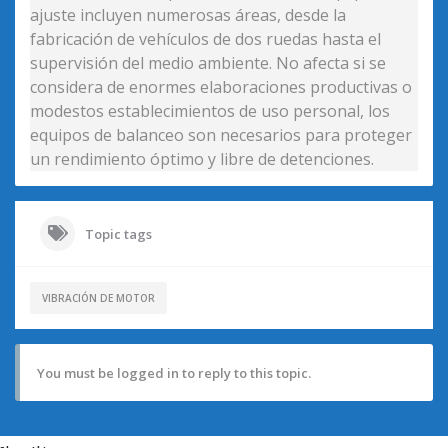
ajuste incluyen numerosas áreas, desde la
fabricación de vehículos de dos ruedas hasta el
supervisión del medio ambiente. No afecta si se
considera de enormes elaboraciones productivas o
modestos establecimientos de uso personal, los
equipos de balanceo son necesarios para proteger
un rendimiento óptimo y libre de detenciones.
Topic tags
VIBRACIÓN DE MOTOR
You must be logged in to reply to this topic.