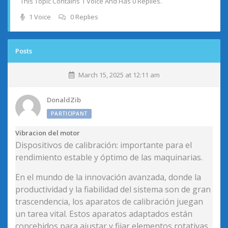
This Topic Contains 1 Voice And Has 0 Replies.
1 Voice
0 Replies
Posts
March 15, 2025 at 12:11 am
DonaldZib
PARTICIPANT
Vibracion del motor
Dispositivos de calibración: importante para el
rendimiento estable y óptimo de las maquinarias.
En el mundo de la innovación avanzada, donde la
productividad y la fiabilidad del sistema son de gran
trascendencia, los aparatos de calibración juegan
un tarea vital. Estos aparatos adaptados están
concebidos para ajustar y fijar elementos rotativas,