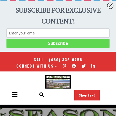
CALL -
(480) 336-0758
CONNECT WITH US -
Shop Now!