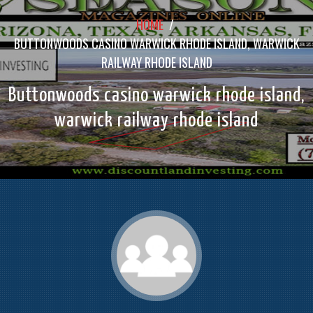
HOME
/
BUTTONWOODS CASINO WARWICK RHODE ISLAND, WARWICK
RAILWAY RHODE ISLAND
Buttonwoods casino warwick rhode island,
warwick railway rhode island