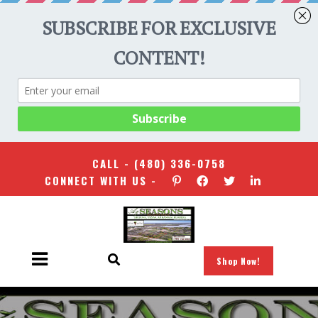
CALL -
(480) 336-0758
CONNECT WITH US -
Shop Now!