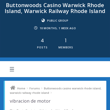
Buttonwoods Casino Warwick Rhode
Island, Warwick Railway Rhode Island
PUBLIC GROUP
10 MONTHS, 1 WEEK AGO
4
1
POSTS
MEMBERS
›
›
Home
Forums
Buttonwoods casino warwick rhode island,
›
warwick railway rhode island
vibracion de motor